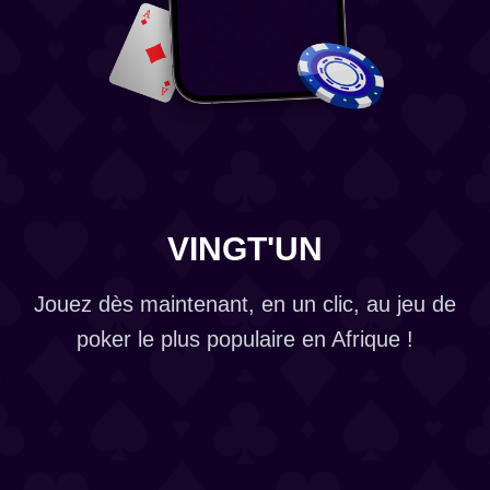
VINGT'UN
Jouez dès maintenant, en un clic, au jeu de
poker le plus populaire en Afrique !